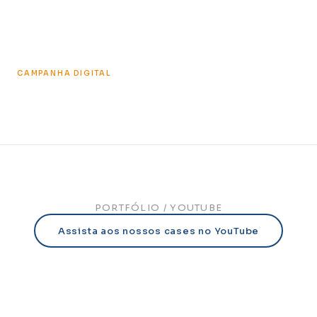
CAMPANHA DIGITAL
Natural Life & Ana Hickmann
CONHEÇA O CASE
PORTFÓLIO / YOUTUBE
Assista aos nossos cases no YouTube