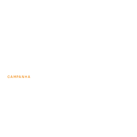
CONHEÇA O CASE
CAMPANHA
Kodilar & Edu Guedes
CONHEÇA O CASE