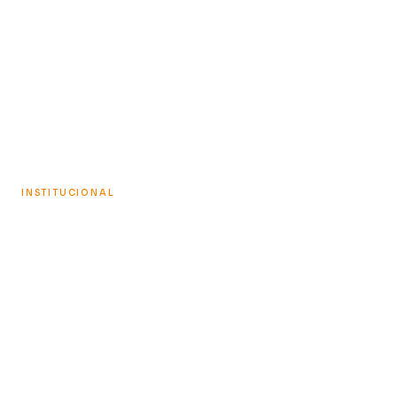
CONHEÇA O CASE
INSTITUCIONAL
Prefeitura de Rio Preto & Fiduma
& Jeca
CONHEÇA O CASE