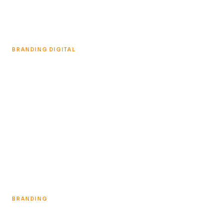
BRANDING DIGITAL
Maria Paula & Levity
CONHEÇA O CASE
BRANDING
Potyzeiro